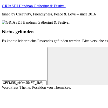
Zum
GRIASDI Handpan Gathering & Festival
Inhalt
tuned by Creativity, Friendlyness, Peace & Love – since 2016
springen
Nichts gefunden
Es konnte leider nichts Passendes gefunden werden. Bitte versuche e
Suchen
nach:
Suchen
WordPress-Theme: Poseidon von ThemeZee.